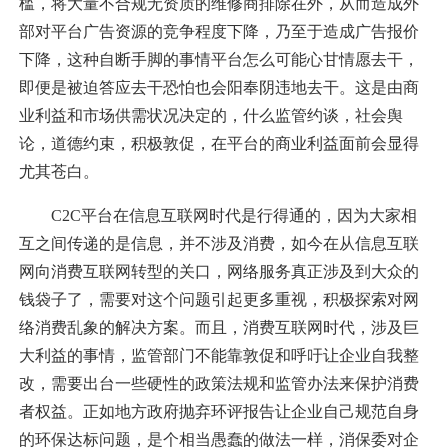
槛，将大量不合规无资质的维修商排除在外，从而造成外
部对平台广告资源的竞争程度下降，乃至于造成广告报价
下降，这种自断手脚的事情平台怎么可能心甘情愿去干，
即便是被迫答应去干恐怕也会阳奉阴违地去干。这是由商
业利益和市场供需状况决定的，什么监管约谈，社会舆
论，道德约束，积极敦促，在平台的商业利益面前会显得
尤其苍白。
C2C平台在信息互联网时代是行得通的，因为大家相
互之间传递的是信息，并不涉及消费，如今在从信息互联
网向消费互联网转型的关口，网络服务真正涉及到大众的
钱袋子了，需要对这个问题引起更多重视，积极探索对网
络消费乱象的解决方案。而且，消费互联网时代，涉及巨
大利益的事情，监管部门不能靠敦促和呼吁让企业自我整
改，需要出台一些硬性的政策法规和监管办法来保护消费
者权益。正如地方政府抛弃环评报告让企业自己规范自身
的环保达标问题，是个相当愚蠢的做法一样，消保委对企