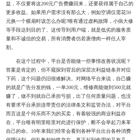
益，不仅要将这200元广告费赚回来，还要获得属于自己的
更多收益。如果用户需求没有那么大，例如空调仅需花50
元换一个横扇时该怎么办呢?唯有通过虚构故障，小病大修
等手段达到目的了。这传导到用户端，就是低劣的服务质
量和不诚信的交易，所有消费者仿若唐僧肉一样任人宰
割。
在这个过程中，平台是否能做一些事情改善状况呢？
答案是肯定的，但不窥探到背后的深层次利益链条并对症
下药，这个问题仍旧很难解决。对网络平台来说，自己赚
的就是广告分发的钱，一单200元，维修商能做到500元就
赚了，做不到就自己承担亏损，出了任何质量问题，也没
有要求平台承担连带责任的法律条文和监管办法，对平台
而言这是个何乐而不为的买卖，有着较强的商业利益存
在，平台唯有明里暗里对此进行保护，断不会举起刀来革
自己的命。10年来我们经常会看到各种平台出台各种消费
保障计划，但乱象却始终存在，真正起到作用的又有几