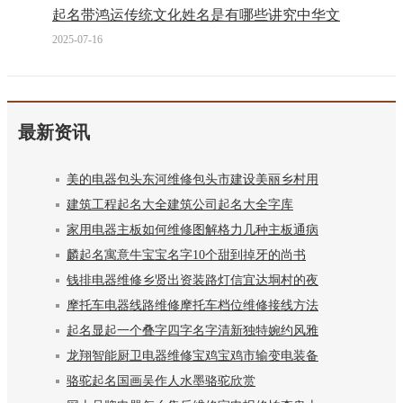
起名带鸿运传统文化姓名是有哪些讲究中华文
2025-07-16
最新资讯
美的电器包头东河维修包头市建设美丽乡村用
建筑工程起名大全建筑公司起名大全字库
家用电器主板如何维修图解格力几种主板通病
麟起名寓意牛宝宝名字10个甜到掉牙的尚书
钱排电器维修乡贤出资装路灯信宜达垌村的夜
摩托车电器线路维修摩托车档位维修接线方法
起名显起一个叠字四字名字清新独特婉约风雅
龙翔智能厨卫电器维修宝鸡宝鸡市输变电装备
骆驼起名国画吴作人水墨骆驼欣赏