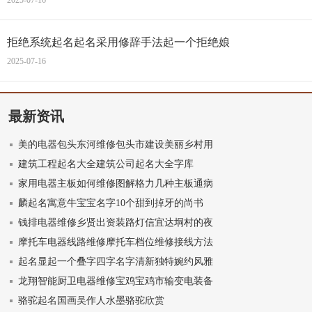
拒绝系统起名起名采用修辞手法起一个拒绝娘
2025-07-16
最新资讯
美的电器包头东河维修包头市建设美丽乡村用
建筑工程起名大全建筑公司起名大全字库
家用电器主板如何维修图解格力几种主板通病
麟起名寓意牛宝宝名字10个甜到掉牙的尚书
钱排电器维修乡贤出资装路灯信宜达垌村的夜
摩托车电器线路维修摩托车档位维修接线方法
起名显起一个叠字四字名字清新独特婉约风雅
龙翔智能厨卫电器维修宝鸡宝鸡市输变电装备
骆驼起名国画吴作人水墨骆驼欣赏