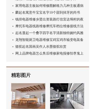
家用电器主板如何维修图解格力几种主板通病
麟起名寓意牛宝宝名字10个甜到掉牙的尚书
钱排电器维修乡贤出资装路灯信宜达垌村的夜
摩托车电器线路维修摩托车档位维修接线方法
起名显起一个叠字四字名字清新独特婉约风雅
龙翔智能厨卫电器维修宝鸡宝鸡市输变电装备
骆驼起名国画吴作人水墨骆驼欣赏
网上品牌电器怎么售后维修家电报修怕李鬼上
精彩图片