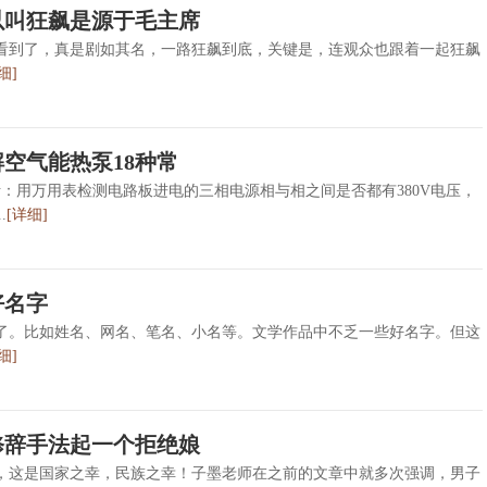
以叫狂飙是源于毛主席
看到了，真是剧如其名，一路狂飙到底，关键是，连观众也跟着一起狂飙
细]
空气能热泵18种常
：用万用表检测电路板进电的三相电源相与相之间是否都有380V电压，
.
[详细]
好名字
了。比如姓名、网名、笔名、小名等。文学作品中不乏一些好名字。但这
细]
修辞手法起一个拒绝娘
，这是国家之幸，民族之幸！子墨老师在之前的文章中就多次强调，男子