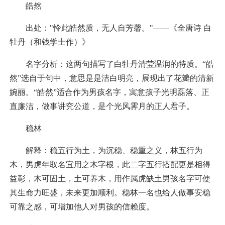
皓然
出处："怜此皓然质，无人自芳馨。"——《全唐诗 白
牡丹（和钱学士作）》
名字分析：这两句描写了白牡丹清莹温润的特质。“皓
然”选自于句中，意思是是洁白明亮，展现出了花瓣的清新
婉丽。“皓然”适合作为男孩名字，寓意孩子光明磊落、正
直廉洁，做事讲究公道，是个光风霁月的正人君子。
稳林
解释：稳五行为土，为沉稳、稳重之义，林五行为
木，男虎年取名宜用之木字根，此二字五行搭配更是相得
益彰，木可固土，土可养木，用作属虎缺土男孩名字可使
其生命力旺盛，未来更加顺利。稳林一名也给人做事安稳
可靠之感，可增加他人对男孩的信赖度。