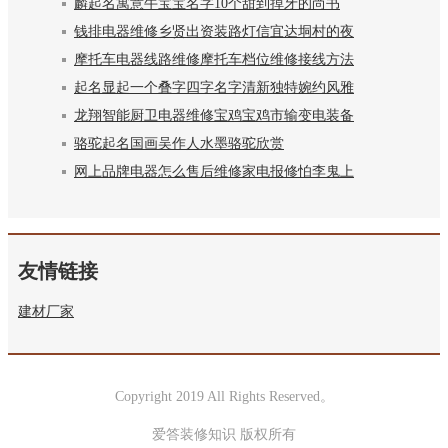
麟起名寓意牛宝宝名字10个甜到掉牙的尚书
钱排电器维修乡贤出资装路灯信宜达垌村的夜
摩托车电器线路维修摩托车档位维修接线方法
起名显起一个叠字四字名字清新独特婉约风雅
龙翔智能厨卫电器维修宝鸡宝鸡市输变电装备
骆驼起名国画吴作人水墨骆驼欣赏
网上品牌电器怎么售后维修家电报修怕李鬼上
友情链接
建材厂家
Copyright 2019 All Rights Reserved。
爱答装修知识 版权所有