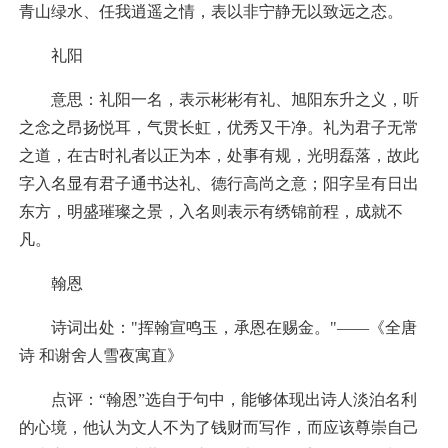
青山绿水、任我逍遥之情，表以非宁静无以致远之态。
礼阳
意思：礼阳一名，表示彬彬有礼、旭阳东升之义，听
之念之昂扬悦耳，气贯长虹，优秀又干净。礼为君子无常
之道，在古时礼者以正为本，处事有规，光明磊落，故此
字入名显有君子通书达礼、德行高尚之意；阳字呈有日出
东方，明盛璀璨之景，入名则表示有绣锦前程，成就不
凡。
翰恩
诗词出处："挥翰宣鸣玉，承恩在赐金。"——《全唐
诗 和谢舍人雪夜寓直》
点评：“翰恩”选自于句中，能够体现出诗人淡泊名利
的心境，他认为文人不为了钱财而写作，而应该尊崇自己