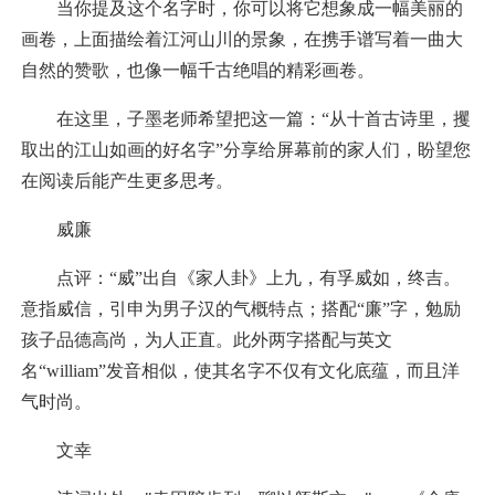
当你提及这个名字时，你可以将它想象成一幅美丽的
画卷，上面描绘着江河山川的景象，在携手谱写着一曲大
自然的赞歌，也像一幅千古绝唱的精彩画卷。
在这里，子墨老师希望把这一篇：“从十首古诗里，攫
取出的江山如画的好名字”分享给屏幕前的家人们，盼望您
在阅读后能产生更多思考。
威廉
点评：“威”出自《家人卦》上九，有孚威如，终吉。
意指威信，引申为男子汉的气概特点；搭配“廉”字，勉励
孩子品德高尚，为人正直。此外两字搭配与英文
名“william”发音相似，使其名字不仅有文化底蕴，而且洋
气时尚。
文幸