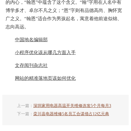
的内心，“翰恩”中蕴含了这个含义。“翰”字用在人名中有
博学多才、卓尔不凡之义；“恩”字则有品德高尚、胸怀宽
广之义。“翰恩”适合作为男孩起名，寓意着他前途似锦、
志向高远。
中国地名编辑部
小程序优化该从哪几方面入手
文存阅刊杂志社
网站的精准落地页该如何优化
上一篇：
深圳家用电器高温开关维修连发5个月每月3
下一篇：
栾川县电器维修5名员工合谋侵占12亿元典