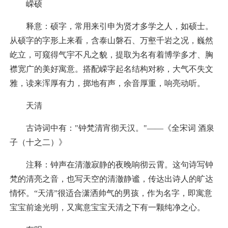
嵘硕
释意：硕字，常用来引申为贤才多学之人，如硕士。
从硕字的字形上来看，含泰山磐石、万壑千岩之况，巍然
屹立，可窥得气宇不凡之貌，提取为名有着博学多才、胸
襟宽广的美好寓意。搭配嵘字起名结构对称，大气不失文
雅，读来浑厚有力，掷地有声，余音厚重，响亮动听。
天清
古诗词中有："钟梵清宵彻天汉。"——《全宋词 酒泉
子（十之二）》
注释：钟声在清澈寂静的夜晚响彻云霄。这句诗写钟
梵的清亮之音，也写天空的清澈静谧，传达出诗人的旷达
情怀。“天清”很适合潇洒帅气的男孩，作为名字，即寓意
宝宝前途光明，又寓意宝宝天清之下有一颗纯净之心。