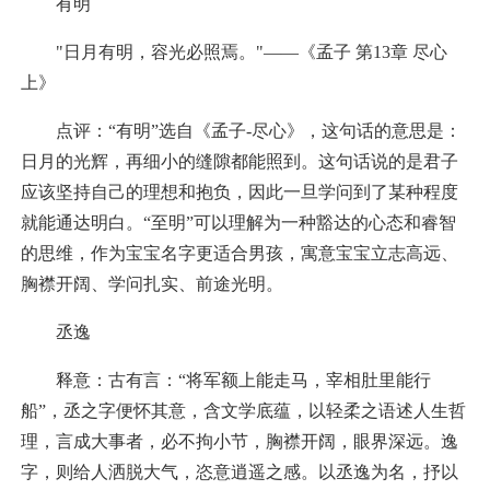
有明
"日月有明，容光必照焉。"——《孟子 第13章 尽心
上》
点评：“有明”选自《孟子-尽心》，这句话的意思是：
日月的光辉，再细小的缝隙都能照到。这句话说的是君子
应该坚持自己的理想和抱负，因此一旦学问到了某种程度
就能通达明白。“至明”可以理解为一种豁达的心态和睿智
的思维，作为宝宝名字更适合男孩，寓意宝宝立志高远、
胸襟开阔、学问扎实、前途光明。
丞逸
释意：古有言：“将军额上能走马，宰相肚里能行
船”，丞之字便怀其意，含文学底蕴，以轻柔之语述人生哲
理，言成大事者，必不拘小节，胸襟开阔，眼界深远。逸
字，则给人洒脱大气，恣意逍遥之感。以丞逸为名，抒以