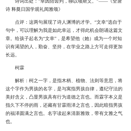
诗词出处："幸因陪齿列，聊以颂斯文。"——《全唐
诗 释奠日国学观礼闻雅颂》
点评：这两句展现了诗人渊博的才学。“文幸”选自于
句中，可以理解为我是如此幸运，才得此机会朗诵这篇文
章。给孩子起名为“文幸”，是希望他（她）成为一个对知
识有渴望的人，勤奋、坚持，在学业之路上方可走得更加
长远。
柯霖
解析：柯之一字，是指木柄、植物、法则等意思，将
这个字作为男孩的名字，是与寓指男孩自律，遵纪守法的
美好含义，凸显男孩具有行为道德之言也。而霖字本义是
指久下不停的雨，还藏有甘霖雨泽之言也，因此暗指男孩
的福泽圆满之言也。名字读起来清新雅致，带有文雅之气
也。